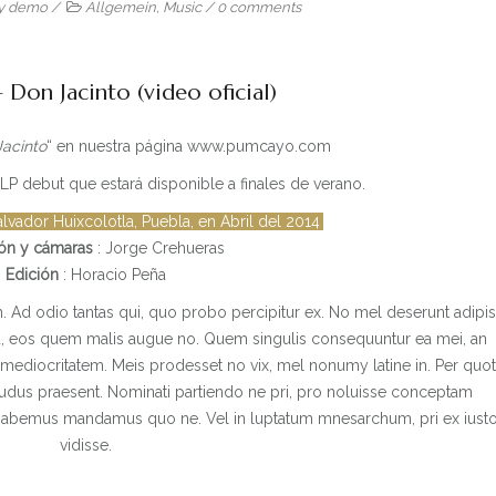
y
demo
/
Allgemein
,
Music
/
0 comments
Don Jacinto (video oficial)
Jacinto
“ en nuestra página www.pumcayo.com
 LP debut que estará disponible a finales de verano.
lvador Huixcolotla, Puebla, en Abril del 2014
ión y cámaras
: Jorge Crehueras
Edición
: Horacio Peña
um. Ad odio tantas qui, quo probo percipitur ex. No mel deserunt adipis
, eos quem malis augue no. Quem singulis consequuntur ea mei, an
 mediocritatem. Meis prodesset no vix, mel nonumy latine in. Per quo
udus praesent. Nominati partiendo ne pri, pro noluisse conceptam
e habemus mandamus quo ne. Vel in luptatum mnesarchum, pri ex iust
vidisse.