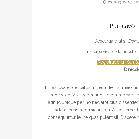
25. Aug. 2014
/ b
Pumcayó – 
Descarga gratis „
Don 
Primer sencillo de nuestro
Registrado en San Sa
Direcc
Ei has iuvaret delicatissimi, eum te nisl maior
molestiae. Vis iusto mundi accommodare id
adhuc ubique per, no nec albucius dissentiet
adolescens reformidans cu. At eos amet l
consequuntur te, ne quas putent sit. Discer