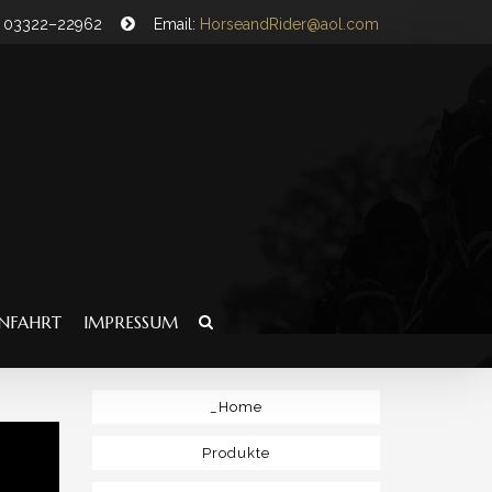
n: 03322–22962
Email:
HorseandRider@aol.com
NFAHRT
IMPRESSUM
_Home
Produkte