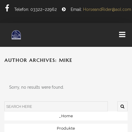
Telefon: 03322–22962
Email:
HorseandRider@aol.com
AUTHOR ARCHIVES: MIKE
PRODUKTE
MASSARBEIT
ÖFFNUNGSZEITEN
Sorry, no results were found.
PRESSE
AKTIONEN
_Home
KONTAKT
Produkte